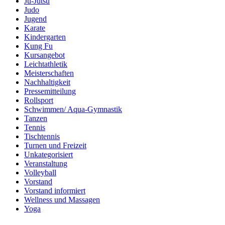
Ju-Jutsu
Judo
Jugend
Karate
Kindergarten
Kung Fu
Kursangebot
Leichtathletik
Meisterschaften
Nachhaltigkeit
Pressemitteilung
Rollsport
Schwimmen/ Aqua-Gymnastik
Tanzen
Tennis
Tischtennis
Turnen und Freizeit
Unkategorisiert
Veranstaltung
Volleyball
Vorstand
Vorstand informiert
Wellness und Massagen
Yoga