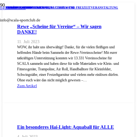
040 3006299-0
GESAMTVEREIN
INKLUSION
CHEERLEADING
FUSSBALL
CHEERLEADING
FITNESS
ANKÜNDIGUNG
KURSANGEBOT
VERANSTALTUNG
SCHWIMMEN/ AQUA-GYMNASTIK
CHEERLEADING
YOGA
TURNEN UND FREIZEIT
VERANSTALTUNG
info@scala-sportclub.de
Rewe „Scheine für Vereine“ – Wir sagen
DANKE!
11. Juli 2023
WOW, ihr habt uns überwältigt! Danke, für die vielen fleißigen und
helfenden Hände beim Sammeln der Rewe-Vereinsscheine! Mit eurer
tatkräftigen Unterstützung konnten wir 13.331 Vereinsscheine für
SCALA sammeln und haben diese für tolle Materialien wie Klein- und
Fitnessgeräte, Trampoline, Air Roll, Handballtore für Kleinfelder,
Schwingstäbe, einer Festzeltgarnitur und vielem mehr einlösen dürfen.
Ohne euch wäre das nicht möglich gewesen –…
Zum Artikel
Ein besonderes Hai-Light: Aquaball für ALLE
4. Juli 2023