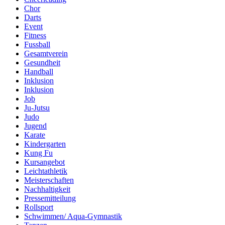
Chor
Darts
Event
Fitness
Fussball
Gesamtverein
Gesundheit
Handball
Inklusion
Inklusion
Job
Ju-Jutsu
Judo
Jugend
Karate
Kindergarten
Kung Fu
Kursangebot
Leichtathletik
Meisterschaften
Nachhaltigkeit
Pressemitteilung
Rollsport
Schwimmen/ Aqua-Gymnastik