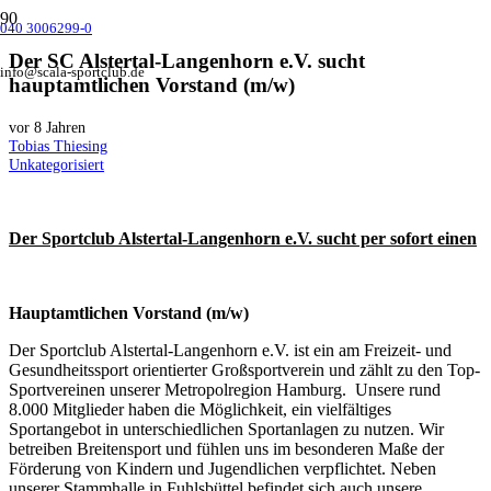
040 3006299-0
Der SC Alstertal-Langenhorn e.V. sucht
info@scala-sportclub.de
hauptamtlichen Vorstand (m/w)
vor 8 Jahren
Tobias Thiesing
Unkategorisiert
Der Sportclub Alstertal-Langenhorn e.V. sucht per sofort einen
Hauptamtlichen Vorstand (m/w)
Der Sportclub Alstertal-Langenhorn e.V. ist ein am Freizeit- und
Gesundheitssport orientierter Großsportverein und zählt zu den Top-
Sportvereinen unserer Metropolregion Hamburg. Unsere rund
8.000 Mitglieder haben die Möglichkeit, ein vielfältiges
Sportangebot in unterschiedlichen Sportanlagen zu nutzen. Wir
betreiben Breitensport und fühlen uns im besonderen Maße der
Förderung von Kindern und Jugendlichen verpflichtet. Neben
unserer Stammhalle in Fuhlsbüttel befindet sich auch unsere