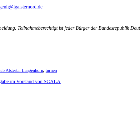
ngenh@lgalsternord.de
eldung. Teilnahmeberechtigt ist jeder Bürger der Bundesrepublik Deuts
lub Alstertal Langenhorn
,
turnen
rgabe im Vorstand von SCALA