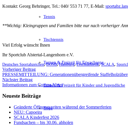
Kontakt: Georg Behringer, Tel.: 040/ 553 71 77, E-Mail:
sportabz.la
Tennis
**Wichtig: Kleingruppen und Familien bitte nur nach vorheriger Anm
Tischtennis
Viel Erfolg wünscht Ihnen
Ihr Sportclub Alstertal-Langenhorn e.V.
Turnen & Freizeit für Erwachsene
Deutsches Sportabzeichen
,
DOSB
,
Hamburg
,
Leichtathletik
,
SCALA
,
Sportc
Vorheriger Beitrag
PRESSEMITTEILUNG: Generationenübergreifende Staffelholzübe
Nächster Beitrag
Informationen zum Corona-Virus
Turnen & Freizeit für Kinder und Jugendliche
Neueste Beiträge
Geänderte Öffnungszeiten während der Sommerferien
Yoga
NEU: Capoeira
SCALA Kinderfest 2026
Fundsachen – bis 30.06. abholen