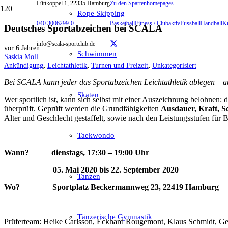
Lüttkoppel 1, 22335 Hamburg
Zu den Spartenhomepages
Rope Skipping
040 3006299-0
Basketball
Fitness / Clubaktiv
Fussball
Handball
K
Deutsches Sportabzeichen bei SCALA
info@scala-sportclub.de
vor 6 Jahren
Schwimmen
Saskia Moll
Ankündigung
,
Leichtathletik
,
Turnen und Freizeit
,
Unkategorisiert
Bei SCALA kann jeder das Sportabzeichen Leichtathletik ablegen – a
Skaten
Wer sportlich ist, kann sich selbst mit einer Auszeichnung belohnen:
überprüft. Geprüft werden die Grundfähigkeiten
Ausdauer, Kraft, S
Alter und Geschlecht gestaffelt, sowie nach den Leistungsstufen für 
Taekwondo
Wann? dienstags, 17:30 – 19:00 Uhr
05. Mai 2020 bis 22. September 2020
Tanzen
Wo? Sportplatz Beckermannweg 23, 22419 Hamburg
Tänzerische Gymnastik
Prüferteam: Heike Carlsson, Eckhard Rougemont, Klaus Schmidt, Ge