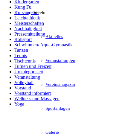
Kindergarten
Kung Fu
Kursangebot
Verein
Leichtathletik
Meisterschaften
Nachhaltigkeit
Pressemitteilung
Aktuelles
Rollsport
Schwimmen/ Aqua-Gymnastik
Tanzen
Tennis
Veranstaltungen
Tischtennis
Turnen und Freizeit
Unkategorisiert
Veranstaltung
Volleyball
Vereinsmagazin
Vorstand
Vorstand informiert
Wellness und Massagen
Yoga
Sportanlagen
Galerie