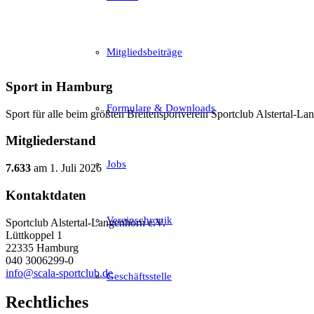
Mitgliedsbeiträge
Sport in Hamburg
Formulare & Downloads
Sport für alle beim größten Breitensportverein Sportclub Alstertal-
Mitgliederstand
Jobs
7.633
am 1. Juli 2026
Kontaktdaten
Vereinschronik
Sportclub Alstertal-Langenhorn e.V.
Lüttkoppel 1
22335 Hamburg
040 3006299-0
info@scala-sportclub.de
Geschäftsstelle
Rechtliches