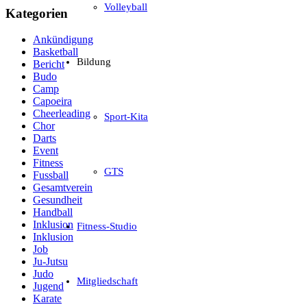
Volleyball
Kategorien
Ankündigung
Basketball
Bildung
Bericht
Budo
Camp
Capoeira
Cheerleading
Sport-Kita
Chor
Darts
Event
Fitness
GTS
Fussball
Gesamtverein
Gesundheit
Handball
Inklusion
Fitness-Studio
Inklusion
Job
Ju-Jutsu
Judo
Mitgliedschaft
Jugend
Karate