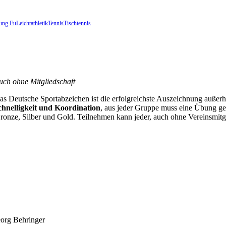
ung Fu
Leichtathletik
Tennis
Tischtennis
uch ohne Mitgliedschaft
 das Deutsche Sportabzeichen ist die erfolgreichste Auszeichnung außer
chnelligkeit und Koordination
, aus jeder Gruppe muss eine Übung g
Bronze, Silber und Gold. Teilnehmen kann jeder, auch ohne Vereinsmitgl
org Behringer