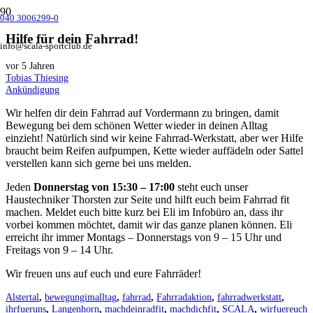
040 3006299-0
Hilfe für dein Fahrrad!
info@scala-sportclub.de
vor 5 Jahren
Tobias Thiesing
Ankündigung
Wir helfen dir dein Fahrrad auf Vordermann zu bringen, damit
Bewegung bei dem schönen Wetter wieder in deinen Alltag
einzieht! Natürlich sind wir keine Fahrrad-Werkstatt, aber wer Hilfe
braucht beim Reifen aufpumpen, Kette wieder auffädeln oder Sattel
verstellen kann sich gerne bei uns melden.
Jeden
Donnerstag von 15:30 – 17:00
steht euch unser
Haustechniker Thorsten zur Seite und hilft euch beim Fahrrad fit
machen. Meldet euch bitte kurz bei Eli im Infobüro an, dass ihr
vorbei kommen möchtet, damit wir das ganze planen können. Eli
erreicht ihr immer Montags – Donnerstags von 9 – 15 Uhr und
Freitags von 9 – 14 Uhr.
Wir freuen uns auf euch und eure Fahrräder!
Alstertal
,
bewegungimalltag
,
fahrrad
,
Fahrradaktion
,
fahrradwerkstatt
,
ihrfueruns
,
Langenhorn
,
machdeinradfit
,
machdichfit
,
SCALA
,
wirfuereuch