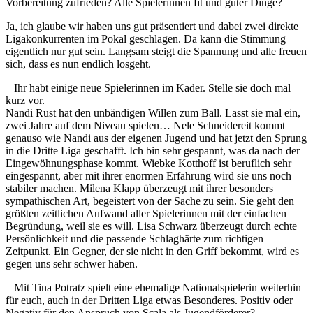
Vorbereitung zufrieden? Alle Spielerinnen fit und guter Dinge?
Ja, ich glaube wir haben uns gut präsentiert und dabei zwei direkte
Ligakonkurrenten im Pokal geschlagen. Da kann die Stimmung
eigentlich nur gut sein. Langsam steigt die Spannung und alle freuen
sich, dass es nun endlich losgeht.
– Ihr habt einige neue Spielerinnen im Kader. Stelle sie doch mal
kurz vor.
Nandi Rust hat den unbändigen Willen zum Ball. Lasst sie mal ein,
zwei Jahre auf dem Niveau spielen… Nele Schneidereit kommt
genauso wie Nandi aus der eigenen Jugend und hat jetzt den Sprung
in die Dritte Liga geschafft. Ich bin sehr gespannt, was da nach der
Eingewöhnungsphase kommt. Wiebke Kotthoff ist beruflich sehr
eingespannt, aber mit ihrer enormen Erfahrung wird sie uns noch
stabiler machen. Milena Klapp überzeugt mit ihrer besonders
sympathischen Art, begeistert von der Sache zu sein. Sie geht den
größten zeitlichen Aufwand aller Spielerinnen mit der einfachen
Begründung, weil sie es will. Lisa Schwarz überzeugt durch echte
Persönlichkeit und die passende Schlaghärte zum richtigen
Zeitpunkt. Ein Gegner, der sie nicht in den Griff bekommt, wird es
gegen uns sehr schwer haben.
– Mit Tina Potratz spielt eine ehemalige Nationalspielerin weiterhin
für euch, auch in der Dritten Liga etwas Besonderes. Positiv oder
Negativ für den Anspruch von Scala als Jugendförderer?