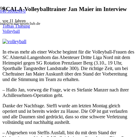
SCALA-Volleyballtrainer Jan Maier im Interview
040 3006299-0
vor 11 Jahren
info@scala-sportclub.de
Tobias Thiesing
Volleyball
In etwas mehr als einer Woche beginnt für die Volleyball-Frauen des
SC Alstertal-Langenhorn das Abenteuer Dritte Liga Nord mit dem
Heimspiel gegen SG Rotation Prenzlauer Berg (3.10., 19 Uhr,
Sporthalle Tangstedter Landstraße 300). Die richtige Zeit, um bei
Cheftrainer Jan Maier Auskunft über den Stand der Vorbereitung
und die Stimmung im Team zu erhalten.
– Hallo Jan, vorweg die Frage, wie es Stefanie Manzer nach ihrer
Achillessehnen-Operation geht.
Danke der Nachfrage. Steffi wurde am letzten Montag gleich
operiert und ist bereits wieder zu Hause. Die OP ist gut verlaufen
und alle Daumen sind gedrückt, dass so eine schwere Verletzung
vollständig und nachhaltig ausheilt.
– Abgesehen von Steffis Ausfall, bist du mit dem Stand der